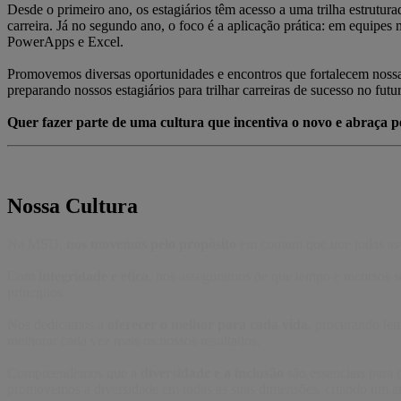
Desde o primeiro ano, os estagiários têm acesso a uma trilha estrut
carreira. Já no segundo ano, o foco é a aplicação prática: em equipes
PowerApps e Excel.
Promovemos diversas oportunidades e encontros que fortalecem nossa 
preparando nossos estagiários para trilhar carreiras de sucesso no futu
Quer fazer parte de uma cultura que incentiva o novo e abraça p
Nossa Cultura
Na MSD,
nos movemos pelo propósito
em comum que une todas as no
Com
integridade e ética
, nos asseguramos de que tempo e recursos se
princípios.
Nos dedicamos a
oferecer o melhor para cada vida
, procurando lem
melhorar cada vez mais os nossos resultados.
Compreendemos que a
diversidade e a inclusão
são essenciais para 
promovemos a diversidade em todas as suas dimensões, criando um am