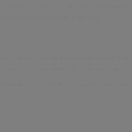
fiança e segurança para as pessoas se posicionarem, gerando a sensaçã
a é uma luz que enriquece nossa cultura colaborativa!
idades equitativas e fomentar um ambiente cada vez mais plural e inc
, como engajamos os funcionários e como criamos nossa vantagem comp
e & Inclusão
, os chamados Employee Business Resources Groups (EBRG