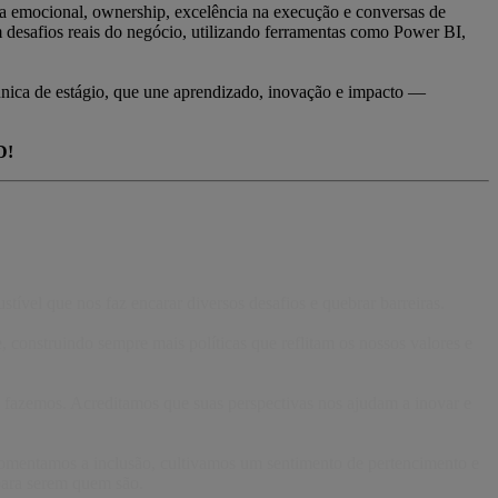
ia emocional, ownership, excelência na execução e conversas de
am desafios reais do negócio, utilizando ferramentas como Power BI,
 única de estágio, que une aprendizado, inovação e impacto —
D!
ível que nos faz encarar diversos desafios e quebrar barreiras.
 construindo sempre mais políticas que reflitam os nossos valores e
ue fazemos. Acreditamos que suas perspectivas nos ajudam a inovar e
 fomentamos a inclusão, cultivamos um sentimento de pertencimento e
 para serem quem são.