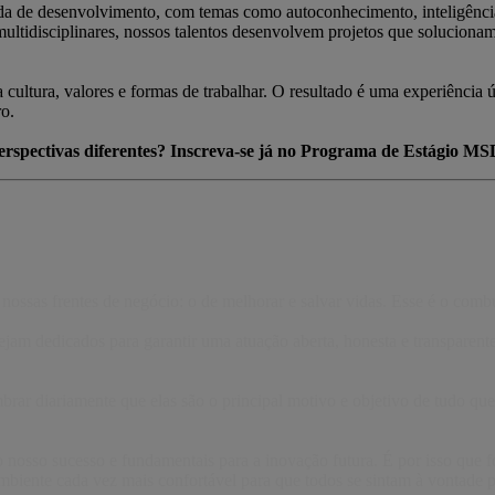
urada de desenvolvimento, com temas como autoconhecimento, inteligênc
 multidisciplinares, nossos talentos desenvolvem projetos que solucion
cultura, valores e formas de trabalhar. O resultado é uma experiência
ro.
erspectivas diferentes? Inscreva-se já no Programa de Estágio MS
ssas frentes de negócio: o de melhorar e salvar vidas. Esse é o combust
jam dedicados para garantir uma atuação aberta, honesta e transparente,
brar diariamente que elas são o principal motivo e objetivo de tudo q
o nosso sucesso e fundamentais para a inovação futura. É por isso que
biente cada vez mais confortável para que todos se sintam à vontade