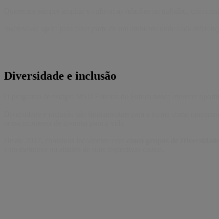
Queremos sempre ampliar e cultivar as relações no trabalho, com con
Inscreva-se agora para fazer parte de um ambiente onde cada diferenç
Diversidade e inclusão
O programa de estágio MSD Estrelas do Futuro busca oferecer oportun
Diversidade e inclusão são fundamentais para a forma como operamos
nossa promessa de inventar para a vida.
Desde 2017, contamos localmente com
cinco grupos de Diversidad
com membros ou aliados de suas respectivas causas.